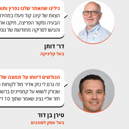
גילינו שהאתר שלנו נפרץ ותוכ
הצוות של קינג קוד פעלו במהירו
הבעיה ומקור הפריצה, תיקנו את
והגישו לסריקה מחודשת של גוג
דר' דותן
בעל קליניקה
הגולשים דיווחו על תמונה של
זה גרם לי נזק אדיר מול לקוחות 
שנזרק לשווא על קמפיינים ברש
חזר אליי נציג שאמר שתוך 10 דקות זה יעלם וכך היה.
טירן בן דוד
בעל עסק לסוככים