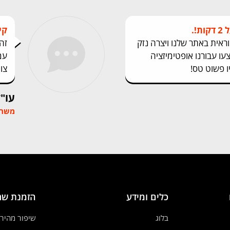
!.
קי
ית באתר שלנו ויצרה נזק
זה
התמיכה של kingcode ביצעו עבורנו אופטימיזציה
עמ
ו פשוט טס!
צו
עו"
משרד 
כלים ומידע
הזמנת שר
בלוג
שיפור מהיר