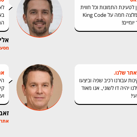
לטעינת התמונות וכל חווית
לא
הביקור באתר נפגעה. קיבלתי המלצה חמה על King Code
בא
יומיים!
הת
אלי
מסעדת
אתר שלנו.
את
של King Code התקינות עבורנו רכיב שפה וביצעו
הי
 יהיה דו לשוני,. אנו מאוד
קי
י!
וע
זאב
אתר מכ