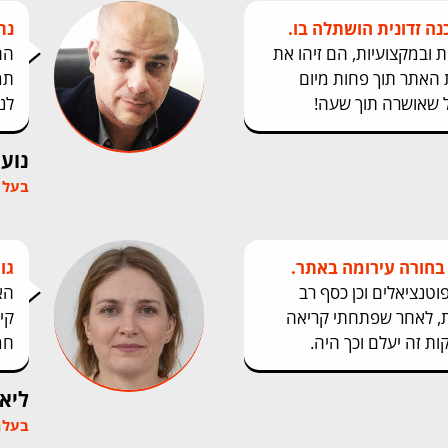
נה זדונית הושתלה בו.
נת
ת ובמקצועיות, הם זיהו את
הח
 האתר תוך פחות מיום
תמ
ל שאושרה תוך שעה!
לנ
נועם
בעל 
 בחורה עירומה באתר.
גוג
פוטנציאלים וכן כסף רב
הא
ת, לאחר שפתחתי קריאה
קי
חמ
ליאו
בעלת