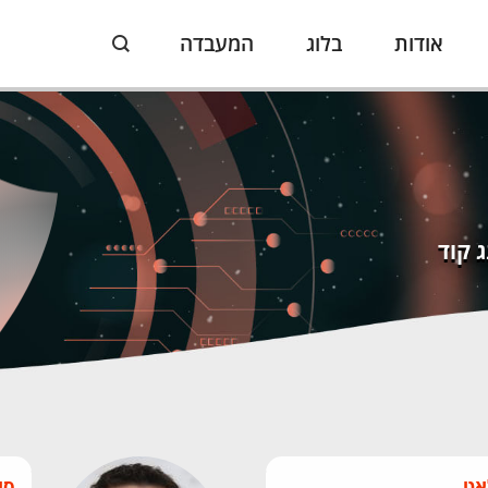
אודות
בלוג
המעבדה
Search:
 קוד
אט
סו