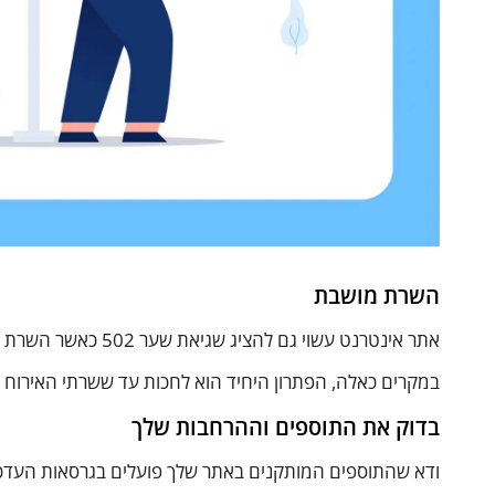
השרת מושבת
אתר אינטרנט עשוי גם להציג שגיאת שער 502 כאשר השרת מושבת אועובר תחזוקה ללא הודעה מסודרת שהפיץ ספק האחסון.
במקרים כאלה, הפתרון היחיד הוא לחכות עד ששרתי האירוח ו
בדוק את התוספים וההרחבות שלך
ודא שהתוספים המותקנים באתר שלך פועלים בגרסאות העדכני