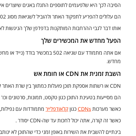
הסיבה לכך היא שלפעמים לתוספים התגלו באגים שיוצרים אי 
הם עלולים להפריע לתפקוד האתר ולהוביל לשגיאות מסוג 502 Bad Gateway.
אותו דבר לגבי ההרחבות המותקנות בדפדפן שלך הניגשות ל
הפעל מחדש את המכשירים שלך
אם אתה מתמודד עם שגיאה 502 במכש
מחדש.
השבת זמנית את CDN או חומת אש
CDN או רשתות אספקת תוכן פועלות כמתווך בין שרת האתר לדפדפן .
הם מסייעות בטעינת התוכן כגון טקסט, תמונות, סרטונים וכו' 
כאשר מערכות
CDNs
כגון
קלאודפלייר
מתמודדות עם נפילות, זה עלול
כאשר זה קורה, אתה יכול לחכות עד שה-CDN יסודר .
בינתיים להשבית את השירות באופן זמני כדי שהתוכן לא ינותב