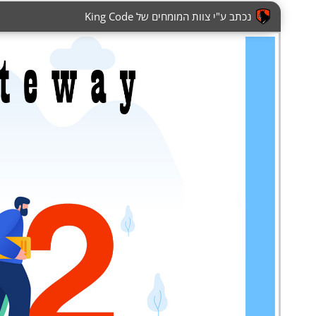
נכתב ע"י צוות המומחים של King Code